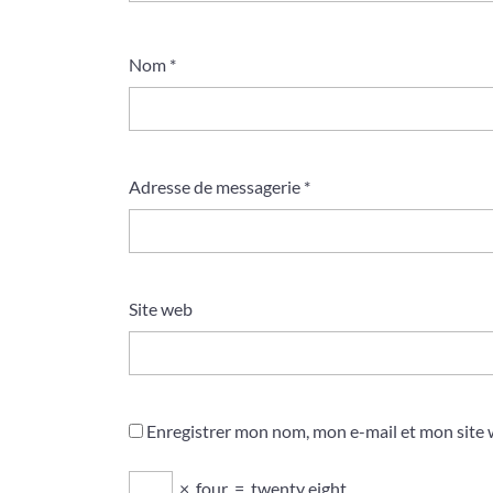
Nom
*
Adresse de messagerie
*
Site web
Enregistrer mon nom, mon e-mail et mon site
×
four
=
twenty eight