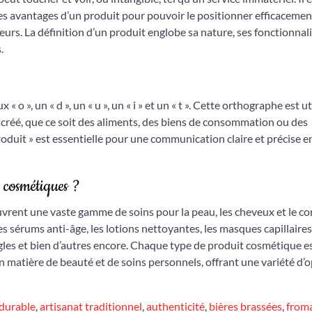
les avantages d’un produit pour pouvoir le positionner efficacement
s. La définition d’un produit englobe sa nature, ses fonctionnali
.
 « o », un « d », un « u », un « i » et un « t ». Cette orthographe est ut
u créé, que ce soit des aliments, des biens de consommation ou des
roduit » est essentielle pour une communication claire et précise e
s cosmétiques ?
vrent une vaste gamme de soins pour la peau, les cheveux et le co
s sérums anti-âge, les lotions nettoyantes, les masques capillaires,
 ongles et bien d’autres encore. Chaque type de produit cosmétique e
 matière de beauté et de soins personnels, offrant une variété d’
 durable
,
artisanat traditionnel
,
authenticité
,
bières brassées
,
from