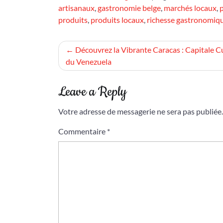
artisanaux
,
gastronomie belge
,
marchés locaux
,
p
produits
,
produits locaux
,
richesse gastronomiq
Navigation
Découvrez la Vibrante Caracas : Capitale Cu
du Venezuela
de
l’article
Leave a Reply
Votre adresse de messagerie ne sera pas publiée.
Commentaire
*