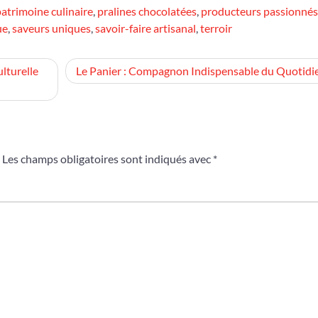
atrimoine culinaire
,
pralines chocolatées
,
producteurs passionnés
ue
,
saveurs uniques
,
savoir-faire artisanal
,
terroir
lturelle
Le Panier : Compagnon Indispensable du Quotidi
Les champs obligatoires sont indiqués avec
*