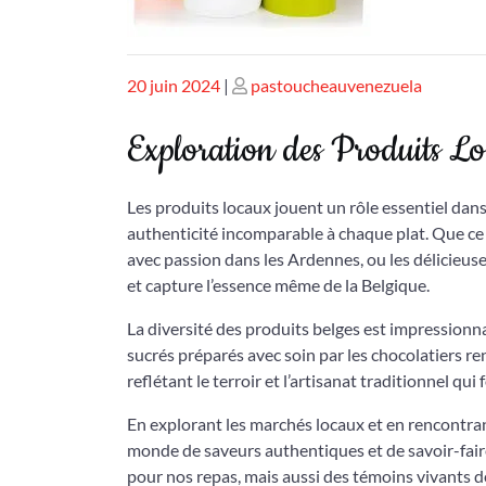
Publié
Publié
20 juin 2024
|
pastoucheauvenezuela
le
le
Exploration des Produits L
Les produits locaux jouent un rôle essentiel dan
authenticité incomparable à chaque plat. Que ce s
avec passion dans les Ardennes, ou les délicieus
et capture l’essence même de la Belgique.
La diversité des produits belges est impressionnan
sucrés préparés avec soin par les chocolatiers r
reflétant le terroir et l’artisanat traditionnel qui 
En explorant les marchés locaux et en rencontra
monde de saveurs authentiques et de savoir-faire
pour nos repas, mais aussi des témoins vivants de 