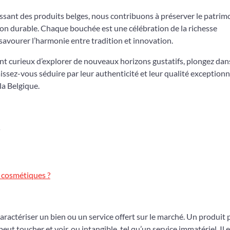
ssant des produits belges, nous contribuons à préserver le patrim
ion durable. Chaque bouchée est une célébration de la richesse
savourer l’harmonie entre tradition et innovation.
t curieux d’explorer de nouveaux horizons gustatifs, plongez dan
issez-vous séduire par leur authenticité et leur qualité exceptionn
la Belgique.
s cosmétiques ?
aractériser un bien ou un service offert sur le marché. Un produit 
ut toucher et voir, ou intangible, tel qu’un service immatériel. Il e